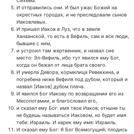
Сихема.
И отправились они. И был ужас Божий на
окрестных городах, и не преследовали сынов
Иаковлевых.
И пришел Иаков в Луз, что в земле
Ханаанской, то есть в Вефиль, сам и все люди,
бывшие с ним,
и устроил там жертвенник, и назвал сие
место: Эл–Вефиль, ибо тут явился ему Бог,
когда он бежал от лица брата своего.
И умерла Девора, кормилица Ревеккина, и
погребена ниже Вефиля под дубом, который и
назвал [Иаков] дубом плача.
И явился Бог Иакову по возвращении его из
Месопотамии, и благословил его,
и сказал ему Бог: имя твое Иаков; отныне ты
не будешь называться Иаковом, но будет имя
тебе: Израиль. И нарек ему имя: Израиль.
И сказал ему Бог: Я Бог Всемогущий; плодись