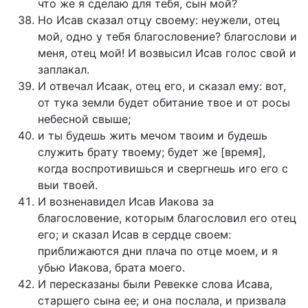
что же я сделаю для тебя, сын мой?
Но Исав сказал отцу своему: неужели, отец
мой, одно у тебя благословение? благослови и
меня, отец мой! И возвысил Исав голос свой и
заплакал.
И отвечал Исаак, отец его, и сказал ему: вот,
от тука земли будет обитание твое и от росы
небесной свыше;
и ты будешь жить мечом твоим и будешь
служить брату твоему; будет же [время],
когда воспротивишься и свергнешь иго его с
выи твоей.
И возненавидел Исав Иакова за
благословение, которым благословил его отец
его; и сказал Исав в сердце своем:
приближаются дни плача по отце моем, и я
убью Иакова, брата моего.
И пересказаны были Ревекке слова Исава,
старшего сына ее; и она послала, и призвала