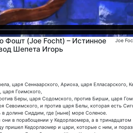
о Фошт (Joe Focht) – Истинное
Joe Fo
евод Шепета Игорь
ела, царя Сеннаарского, Ариоха, царя Елласарского, 
, царя Гоимского,
отив Беры, царя Содомского, против Бирши, царя Гом
я Севоимского, и против царя Белы, которая есть Сиг
 в долине Сиддим, где [ныне] море Соленое.
 они в порабощении у Кедорлаомера, а в тринадцатом 
у пришел Кедорлаомер и цари, которые с ним, и пора