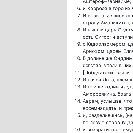
Аштероф–Карнаиме, 
и Хорреев в горе их
И возвратившись отт
страну Амаликитян,
И вышли царь Содом
есть Сигор; и вступ
с Кедорлаомером, ц
Ариохом, царем Елла
В долине же Сиддим
бегство, упали в них
[Победители] взяли 
И взяли Лота, племя
И пришел один из уц
Аморреянина, брата
Аврам, услышав, что
восемнадцать, и пре
и, разделившись, [на
по левую сторону Да
и возвратил все иму