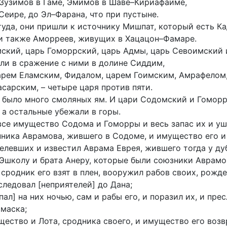
Зузимов в Гаме, Эмимов в Шаве–Кириафаиме,
 Сеире, до Эл–Фарана, что при пустыне.
уда, они пришли к источнику Мишпат, который есть Ка
 и также Аморреев, живущих в Хацацон–Фамаре.
ский, царь Гоморрский, царь Адмы, царь Севоимский 
или в сражение с ними в долине Сиддим,
арем Еламским, Фидалом, царем Гоимским, Амрафелом
сарским, – четыре царя против пяти.
 было много смоляных ям. И цари Содомский и Гоморр
, а остальные убежали в горы.
все имущество Содома и Гоморры и весь запас их и уш
нника Аврамова, жившего в Содоме, и имущество его и
елевших и известил Аврама Еврея, жившего тогда у д
 Эшколу и брата Анеру, которые были союзники Аврамо
 сродник его взят в плен, вооружил рабов своих, рожде
следовал [неприятелей] до Дана;
пал] на них ночью, сам и рабы его, и поразил их, и пре
маска;
щество и Лота, сродника своего, и имущество его воз