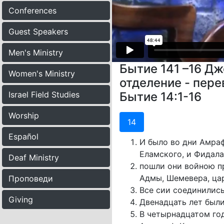
Conferences
Guest Speakers
Men's Ministry
Бытие 141 –16 Дж
Women's Ministry
отделение - пер
Israel Field Studies
Бытие 14:1-16
Worship
14
Español
И было во дни Амраф
Еламского, и Фидала
Deaf Ministry
пошли они войною пр
Адмы, Шемевера, цар
Проповеди
Все сии соединились
Giving
Двенадцать лет были
В четырнадцатом год