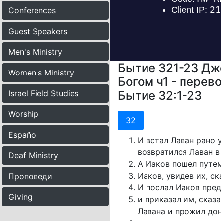
Conferences
Guest Speakers
Men's Ministry
Бытие 321-23 Джо
Women's Ministry
Богом ч1 - перев
Israel Field Studies
Бытие 32:1-23
Worship
32
Español
И встал Лаван рано 
возвратился Лаван в
Deaf Ministry
А Иаков пошел путем
Иаков, увидев их, с
Проповеди
И послал Иаков пред
Giving
и приказал им, сказа
Лавана и прожил до