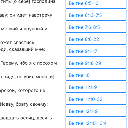
стить [о себе] господина
Бытие 6:5-13
аву; он идет навстречу
Бытие 6:13-7:5
Бытие 7:6-8:5
т мелкий и крупный и
Бытие 8:6-22
может спастись.
оди, сказавший мне:
Бытие 9:1-17
Твоему, ибо я с посохом
Бытие 9:18-29
Бытие 10
 придя, не убил меня [и]
Бытие 11:1-9
орской, которого не
Бытие 11:10-32
 Исаву, брату своему:
Бытие 12:1-9
вадцать ослиц, десять
Бытие 12:10-13:4