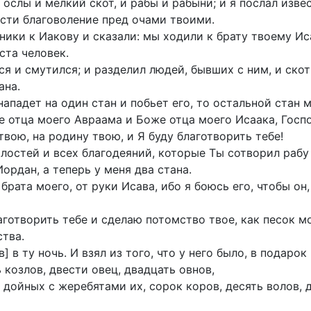
 ослы и мелкий скот, и рабы и рабыни; и я послал изве
сти благоволение пред очами твоими.
ники к Иакову и сказали: мы ходили к брату твоему Ис
ста человек.
ся и смутился; и разделил людей, бывших с ним, и ско
ана.
нападет на один стан и побьет его, то остальной стан 
е отца моего Авраама и Боже отца моего Исаака, Госп
твою, на родину твою, и Я буду благотворить тебе!
лостей и всех благодеяний, которые Ты сотворил рабу 
ордан, а теперь у меня два стана.
брата моего, от руки Исава, ибо я боюсь его, чтобы он,
лаготворить тебе и сделаю потомство твое, как песок м
тва.
] в ту ночь. И взял из того, что у него было, в подарок
 козлов, двести овец, двадцать овнов,
дойных с жеребятами их, сорок коров, десять волов, д