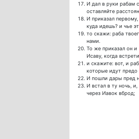
И дал в руки рабам 
оставляйте расстоян
И приказал первому, 
куда идешь? и чье э
то скажи: раба твое
нами.
То же приказал он и
Исаву, когда встрети
и скажите: вот, и ра
которые идут предо 
И пошли дары пред ни
И встал в ту ночь, и
через Иавок вброд;