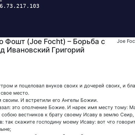
 Фошт (Joe Focht) – Борьба с
Joe Fo
од Ивановский Григорий
утром и поцеловал внуков своих и дочерей своих, и бл
 свое место.
 своим. И встретили его Ангелы Божии.
казал: это ополчение Божие. И нарек имя месту тому: М
 собою вестников к брату своему Исаву в землю Сеир, 
в: так скажите господину моему Исаву: вот что говорит
ныне;