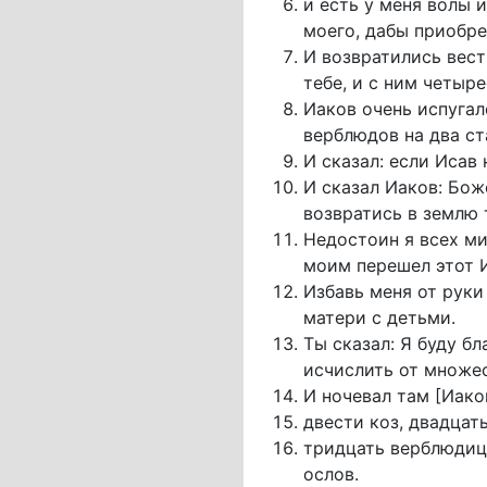
и есть у меня волы и
моего, дабы приобре
И возвратились вест
тебе, и с ним четыре
Иаков очень испугал
верблюдов на два ст
И сказал: если Исав 
И сказал Иаков: Бож
возвратись в землю 
Недостоин я всех ми
моим перешел этот И
Избавь меня от руки 
матери с детьми.
Ты сказал: Я буду б
исчислить от множес
И ночевал там [Иаков
двести коз, двадцать
тридцать верблюдиц 
ослов.