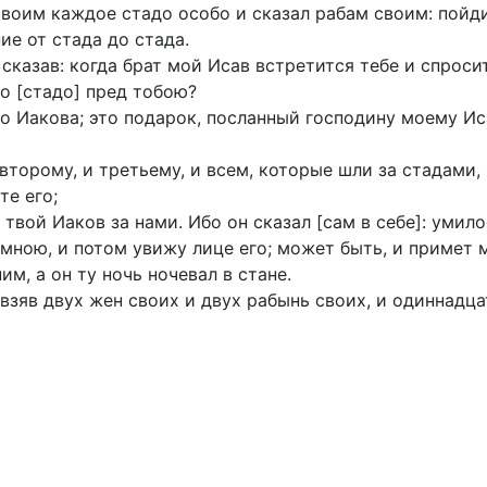
своим каждое стадо особо и сказал рабам своим: пойд
ие от стада до стада.
сказав: когда брат мой Исав встретится тебе и спросит
то [стадо] пред тобою?
го Иакова; это подарок, посланный господину моему Иса
 второму, и третьему, и всем, которые шли за стадами,
те его;
б твой Иаков за нами. Ибо он сказал [сам в себе]: умил
мною, и потом увижу лице его; может быть, и примет 
м, а он ту ночь ночевал в стане.
, взяв двух жен своих и двух рабынь своих, и одиннадц