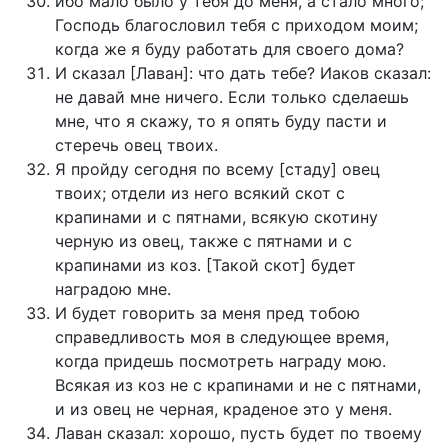
ибо мало было у тебя до меня, а стало много;
Господь благословил тебя с приходом моим;
когда же я буду работать для своего дома?
И сказал [Лаван]: что дать тебе? Иаков сказал:
не давай мне ничего. Если только сделаешь
мне, что я скажу, то я опять буду пасти и
стеречь овец твоих.
Я пройду сегодня по всему [стаду] овец
твоих; отдели из него всякий скот с
крапинами и с пятнами, всякую скотину
черную из овец, также с пятнами и с
крапинами из коз. [Такой скот] будет
наградою мне.
И будет говорить за меня пред тобою
справедливость моя в следующее время,
когда придешь посмотреть награду мою.
Всякая из коз не с крапинами и не с пятнами,
и из овец не черная, краденое это у меня.
Лаван сказал: хорошо, пусть будет по твоему