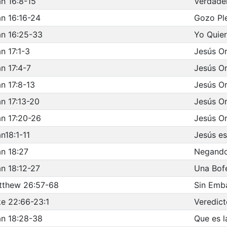
n 16:8-15
Verdade
n 16:16-24
Gozo Pl
n 16:25-33
Yo Quie
n 17:1-3
Jesús Or
n 17:4-7
Jesús Or
n 17:8-13
Jesús Or
n 17:13-20
Jesús Or
n 17:20-26
Jesús Or
n18:1-11
Jesús e
n 18:27
Negando
n 18:12-27
Una Bofe
tthew 26:57-68
Sin Emb
e 22:66-23:1
Veredict
n 18:28-38
Que es l