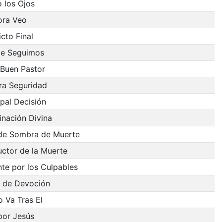
 los Ojos
ora Veo
icto Final
 le Seguimos
 Buen Pastor
ra Seguridad
ipal Decisión
inación Divina
 de Sombra de Muerte
uctor de la Muerte
nte por los Culpables
o de Devoción
 Va Tras El
por Jesús