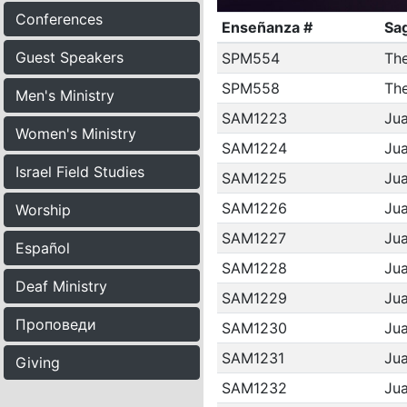
Conferences
Enseñanza #
Sag
Guest Speakers
SPM554
The
SPM558
The
Men's Ministry
SAM1223
Jua
Women's Ministry
SAM1224
Jua
Israel Field Studies
SAM1225
Jua
SAM1226
Jua
Worship
SAM1227
Jua
Español
SAM1228
Jua
Deaf Ministry
SAM1229
Jua
Проповеди
SAM1230
Jua
SAM1231
Jua
Giving
SAM1232
Jua