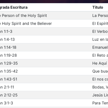
rada Escritura
Título
 Person of the Holy Spirit
La Perso
 Holy Spirit and the Believer
El Espír
n 1:1-3
El Verbo
n 1:4-13
Luz en l
n 1:14-18
Emanuel
n 1:19-28
El Reto 
n 1:29-35
He Aquí 
n 1:35-42
Que bus
n 1:43-51
El nos 
n 2:1-11
Bodas, V
n 2:12-25
Jesús L
n 3:1-3
Para Te