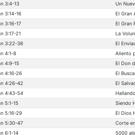
n 3:4-13
Un Nuevo
n 3:14-16
El Gran
n 3:16-17
El Gran 
n 3:17-21
La Volun
an 3:22-36
El Envia
n 4:1-8
Aliento 
n 4:9-15
El Don d
n 4:16-26
El Busc
an 4:26-42
El Salva
an 4:43-54
Hallando
n 5:1-15
Siendo 
n 5:16-29
El Dios
an 5:30-47
Corte en
n 6:1-14
5000 al