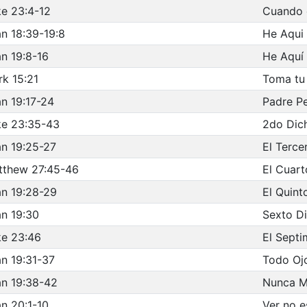
e 23:4-12
Cuando e
n 18:39-19:8
He Aqui
n 19:8-16
He Aquí
k 15:21
Toma tu
n 19:17-24
Padre P
ke 23:35-43
2do Dic
n 19:25-27
El Terce
tthew 27:45-46
El Cuart
n 19:28-29
El Quin
n 19:30
Sexto D
ke 23:46
El Sept
n 19:31-37
Todo Oj
n 19:38-42
Nunca M
n 20:1-10
Ver no e