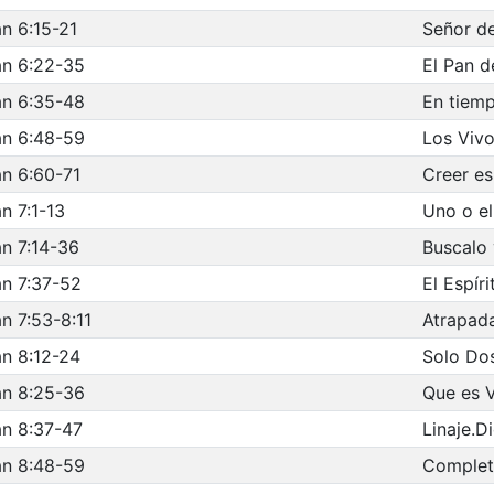
n 6:15-21
Señor de
an 6:22-35
El Pan d
an 6:35-48
En tiemp
an 6:48-59
Los Viv
n 6:60-71
Creer es
n 7:1-13
Uno o el
n 7:14-36
Buscalo 
n 7:37-52
El Espír
n 7:53-8:11
Atrapada
n 8:12-24
Solo Do
an 8:25-36
Que es 
n 8:37-47
Linaje.D
an 8:48-59
Complet