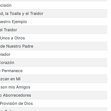
cisión
d, la Toalla y el Traidor
uestro Ejemplo
el Traidor
Unos a Otros
 de Nuestro Padre
olador
Corazón
e Permanece
zcan en Mi
 son mis Amigos
o Aborrecedores
Provisión de Dios