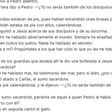
levó a Pedro adentro.
rtera dijo a Pedro: —¿Tú no serás también de los discípulo
ardias estaban de pie, pues habían encendido unas brasas p
bién estaba de pie con ellos, calentándose.
guntó a Jesús acerca de sus discípulos y de su doctrina.
Yo he hablado abiertamente al mundo. Siempre he enseñado
en todos los judíos. Nada he hablado en secreto.
 a mí? Pregúntales a los que han oído lo que yo les he hab
de los guardias que estaba allí le dio una bofetada a Jesús
cerdote?
i he hablado mal, da testimonio del mal; pero si bien, ¿po
ó atado a Caifás, el sumo sacerdote.
e pie calentándose, y le dijeron: —¿Tú no serás también de 
 sumo sacerdote, pariente de aquel a quien Pedro le había c
rto con él?
 en seguida cantó el gallo.