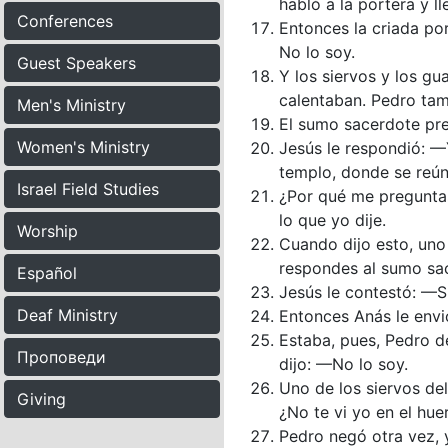
habló a la portera y l
Conferences
Entonces la criada po
No lo soy.
Guest Speakers
Y los siervos y los gu
calentaban. Pedro tam
Men's Ministry
El sumo sacerdote pre
Women's Ministry
Jesús le respondió: —
templo, donde se reún
Israel Field Studies
¿Por qué me preguntas
lo que yo dije.
Worship
Cuando dijo esto, uno 
respondes al sumo sa
Español
Jesús le contestó: —S
Deaf Ministry
Entonces Anás le envi
Estaba, pues, Pedro d
Проповеди
dijo: —No lo soy.
Uno de los siervos del
Giving
¿No te vi yo en el hue
Pedro negó otra vez, y