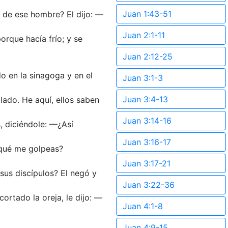
Juan 1:43-51
s de ese hombre? El dijo: —
Juan 2:1-11
orque hacía frío; y se
Juan 2:12-25
 en la sinagoga y en el
Juan 3:1-3
Juan 3:4-13
lado. He aquí, ellos saben
Juan 3:14-16
, diciéndole: —¿Así
Juan 3:16-17
r qué me golpeas?
Juan 3:17-21
sus discípulos? El negó y
Juan 3:22-36
ortado la oreja, le dijo: —
Juan 4:1-8
Juan 4:9-15