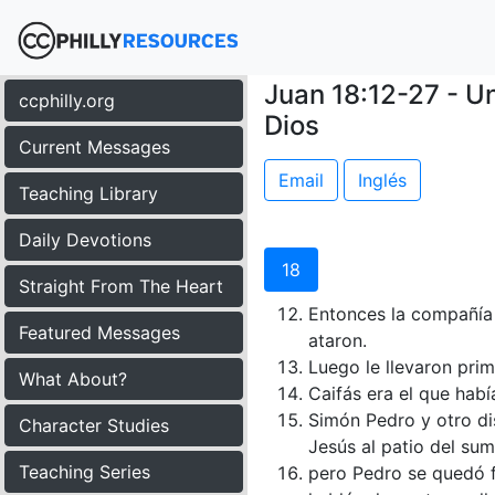
Juan 18:12-27 - U
ccphilly.org
Dios
Current Messages
Email
Inglés
Teaching Library
Daily Devotions
18
Straight From The Heart
Entonces la compañía 
Featured Messages
ataron.
Luego le llevaron pri
What About?
Caifás era el que hab
Simón Pedro y otro di
Character Studies
Jesús al patio del su
Teaching Series
pero Pedro se quedó fu