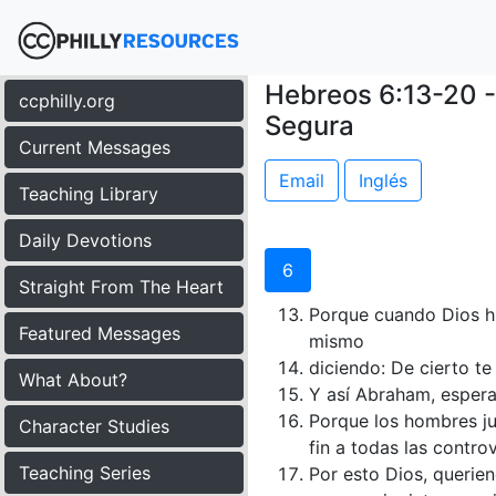
Hebreos 6:13-20 -
ccphilly.org
Segura
Current Messages
Email
Inglés
Teaching Library
Daily Devotions
6
Straight From The Heart
Porque cuando Dios hi
Featured Messages
mismo
diciendo: De cierto te
What About?
Y así Abraham, espera
Porque los hombres ju
Character Studies
fin a todas las controv
Teaching Series
Por esto Dios, querie