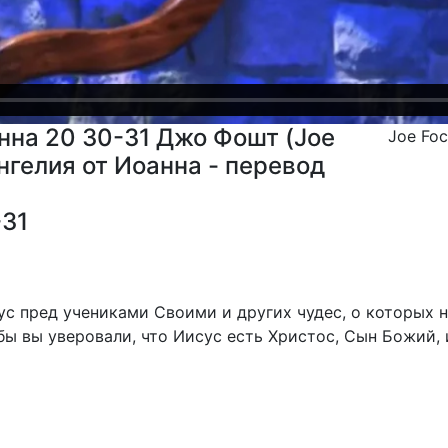
нна 20 30-31 Джо Фошт (Joe
Joe Fo
ангелия от Иоанна - перевод
-31
с пред учениками Своими и других чудес, о которых не
бы вы уверовали, что Иисус есть Христос, Сын Божий, 