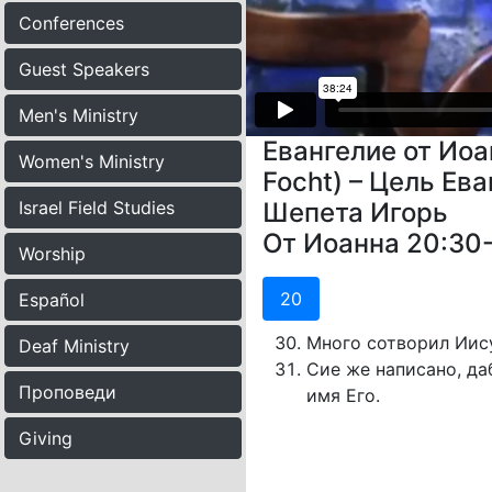
Conferences
Guest Speakers
Men's Ministry
Евангелие от Иоа
Women's Ministry
Focht) – Цель Ев
Israel Field Studies
Шепета Игорь
От Иоанна 20:30
Worship
20
Español
Много сотворил Иису
Deaf Ministry
Сие же написано, да
Проповеди
имя Его.
Giving