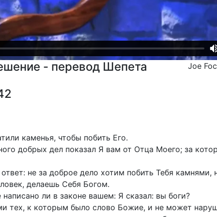
ешение - перевод Шепета
Joe Fo
42
атили каменья, чтобы побить Его.
ного добрых дел показал Я вам от Отца Моего; за котор
ответ: не за доброе дело хотим побить Тебя камнями, н
еловек, делаешь Себя Богом.
 написано ли в законе вашем: Я сказал: вы боги?
ми тех, к которым было слово Божие, и не может наруш