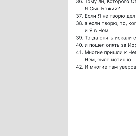
Тому ли, Которого От
Я Сын Божий?
Если Я не творю дел
а если творю, то, ко
и Я в Нем.
Тогда опять искали с
и пошел опять за Иор
Многие пришли к Нем
Нем, было истинно.
И многие там уверов