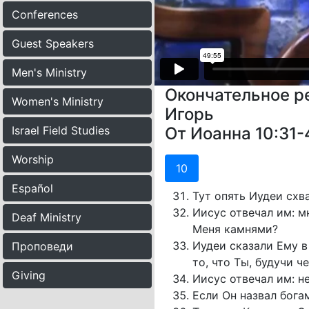
Conferences
Guest Speakers
Men's Ministry
Окончательное р
Women's Ministry
Игорь
Israel Field Studies
От Иоанна 10:31-
Worship
10
Español
Тут опять Иудеи схв
Иисус отвечал им: м
Deaf Ministry
Меня камнями?
Иудеи сказали Ему в 
Проповеди
то, что Ты, будучи ч
Giving
Иисус отвечал им: не
Если Он назвал бога