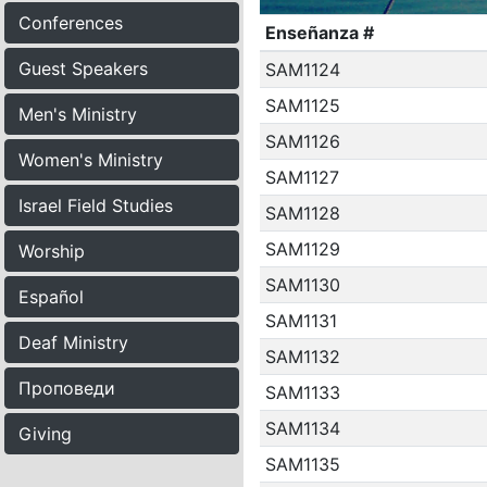
Conferences
Enseñanza #
Guest Speakers
SAM1124
SAM1125
Men's Ministry
SAM1126
Women's Ministry
SAM1127
Israel Field Studies
SAM1128
SAM1129
Worship
SAM1130
Español
SAM1131
Deaf Ministry
SAM1132
Проповеди
SAM1133
SAM1134
Giving
SAM1135