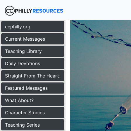
ccphilly.org
Current Messages
Teaching Library
Daily Devotions
Straight From The Heart
Featured Messages
What About?
Character Studies
Teaching Series