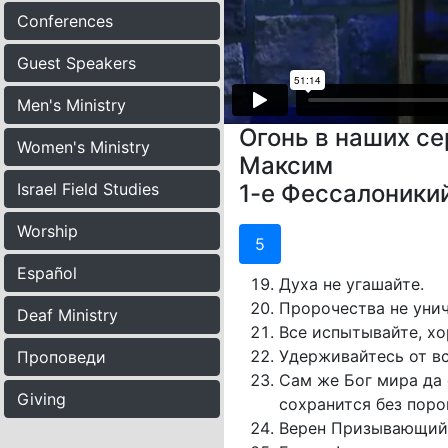
Conferences
Guest Speakers
Men's Ministry
Огонь в наших с
Women's Ministry
Максим
Israel Field Studies
1-е Фессалоники
Worship
5
Español
Духа не угашайте.
Пророчества не уни
Deaf Ministry
Все испытывайте, х
Удерживайтесь от вс
Проповеди
Сам же Бог мира да 
Giving
сохранится без поро
Верен Призывающий в