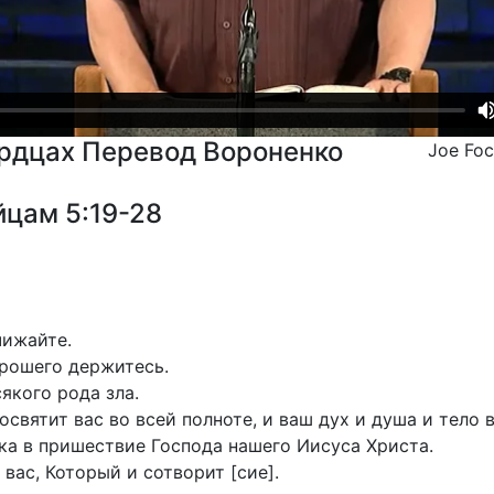
ердцах Перевод Вороненко
Joe Fo
йцам 5:19-28
чижайте.
орошего держитесь.
якого рода зла.
освятит вас во всей полноте, и ваш дух и душа и тело 
ка в пришествие Господа нашего Иисуса Христа.
ас, Который и сотворит [сие].