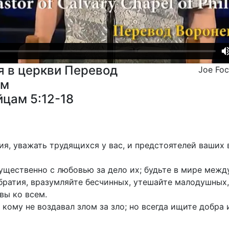
 в церкви Перевод
Joe Fo
им
йцам 5:12-18
ия, уважать трудящихся у вас, и предстоятелей ваших в
ущественно с любовью за дело их; будьте в мире межд
братия, вразумляйте бесчинных, утешайте малодушных
вы ко всем.
кому не воздавал злом за зло; но всегда ищите добра и