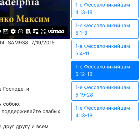
1-е Фессалоникийцам
4:13-18
1-е Фессалоникийцам
5:1-3
cht SAM938 7/19/2015
1-е Фессалоникийцам
5:4-11
1-е Фессалоникийцам
5:12-18
1-е Фессалоникийцам
 Господе, и
5:19-28
у собою.
1-е Фессалоникийцам
, поддерживайте слабых,
4:13-18
 друг другу и всем.