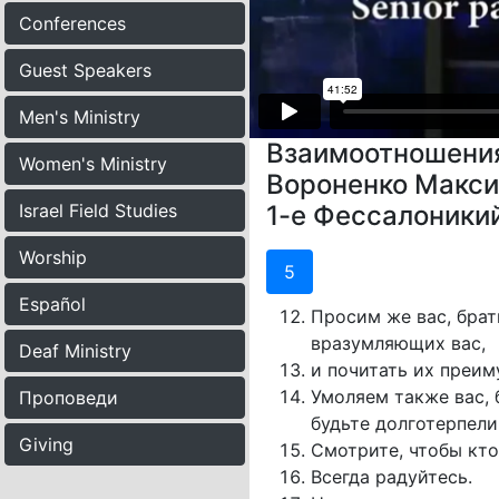
Conferences
Guest Speakers
Men's Ministry
Взаимоотношения
Women's Ministry
Вороненко Макс
Israel Field Studies
1-е Фессалоники
Worship
5
Español
Просим же вас, брат
вразумляющих вас,
Deaf Ministry
и почитать их преим
Умоляем также вас, 
Проповеди
будьте долготерпели
Giving
Смотрите, чтобы кто 
Всегда радуйтесь.